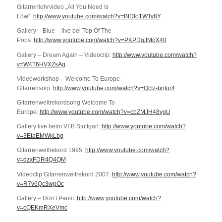
Gitarrenlehrvideo „All You Need Is
Löw“:
http://www.youtube.com/watch?v=BtDIo1WTy8Y
Gallery – Blue – live bei Top Of The
Pops:
http://www.youtube.com/watch?v=PKPDgJMoX40
Gallery – Dream Again – Videoclip:
http://www.youtube.com/watch?
v=W4T6HVXZsAg
Videoworkshop – Welcome To Europe –
Gitarrensolo:
http://www.youtube.com/watch?v=QcIz-bntur4
Gitarrenweltrekordsong Welcome To
Europe:
http://www.youtube.com/watch?v=cbZMJH48vgU
Gallery live beim VFB Stuttgart:
http://www.youtube.com/watch?
v=3EtaEMWkLbg
Gitarrenweltrekord 1995:
http://www.youtube.com/watch?
v=dzxFDR4Q4QM
Videoclip Gitarrenweltrekord 2007:
http://www.youtube.com/watch?
v=R7v6Qc3wpOc
Gallery – Don’t Panic:
http://www.youtube.com/watch?
v=cQEKmRXeVmc