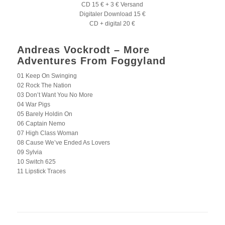
CD 15 € + 3 € Versand
Digitaler Download 15 €
CD + digital 20 €
Andreas Vockrodt – More
Adventures From Foggyland
01 Keep On Swinging
02 Rock The Nation
03 Don’t Want You No More
04 War Pigs
05 Barely Holdin On
06 Captain Nemo
07 High Class Woman
08 Cause We’ve Ended As Lovers
09 Sylvia
10 Switch 625
11 Lipstick Traces