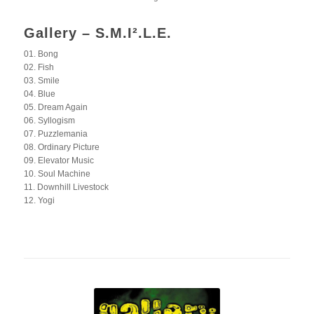
Gallery – S.M.I².L.E.
01. Bong
02. Fish
03. Smile
04. Blue
05. Dream Again
06. Syllogism
07. Puzzlemania
08. Ordinary Picture
09. Elevator Music
10. Soul Machine
11. Downhill Livestock
12. Yogi